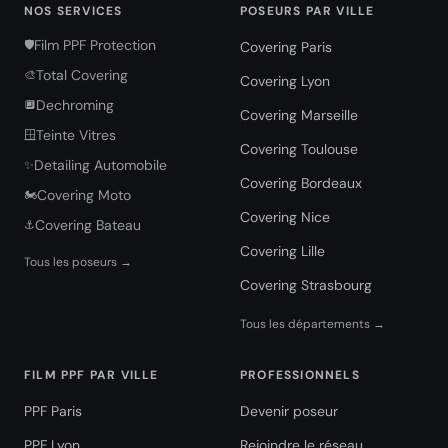
NOS SERVICES
POSEURS PAR VILLE
Film PPF Protection
🛡️
Covering Paris
Total Covering
🎨
Covering Lyon
Dechroming
🔲
Covering Marseille
Teinte Vitres
🪟
Covering Toulouse
Detailing Automobile
✨
Covering Bordeaux
Covering Moto
🏍️
Covering Nice
Covering Bateau
⚓
Covering Lille
Tous les poseurs →
Covering Strasbourg
Tous les départements →
FILM PPF PAR VILLE
PROFESSIONNELS
PPF Paris
Devenir poseur
PPF Lyon
Rejoindre le réseau