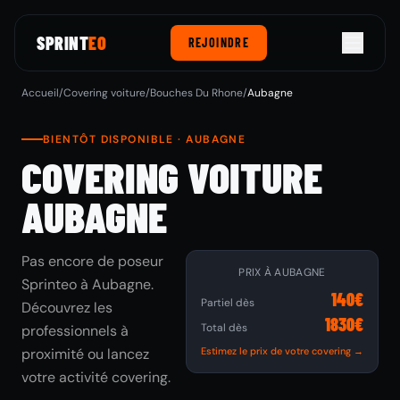
SPRINT
EO
REJOINDRE
Accueil
/
Covering voiture
/
Bouches Du Rhone
/
Aubagne
BIENTÔT DISPONIBLE · AUBAGNE
COVERING VOITURE
AUBAGNE
Pas encore de poseur
PRIX À AUBAGNE
Sprinteo à Aubagne.
140€
Partiel dès
Découvrez les
1830€
Total dès
professionnels à
proximité ou lancez
Estimez le prix de votre covering →
votre activité covering.