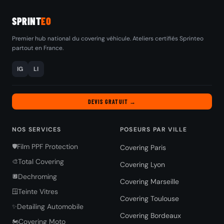
SPRINT
EO
Premier hub national du covering véhicule. Ateliers certifiés Sprinteo
partout en France.
IG
LI
DEVIS GRATUIT →
NOS SERVICES
POSEURS PAR VILLE
Film PPF Protection
🛡️
Covering Paris
Total Covering
🎨
Covering Lyon
Dechroming
🔲
Covering Marseille
Teinte Vitres
🪟
Covering Toulouse
Detailing Automobile
✨
Covering Bordeaux
Covering Moto
🏍️