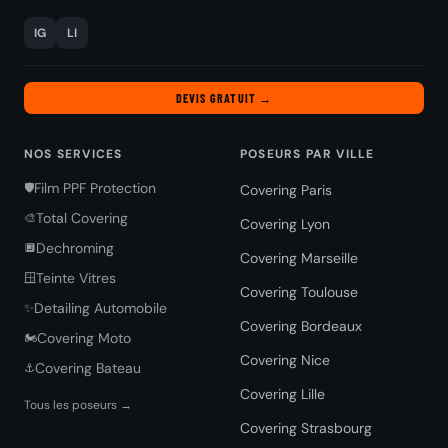
IG
LI
DEVIS GRATUIT →
NOS SERVICES
POSEURS PAR VILLE
Film PPF Protection
🛡️
Covering Paris
Total Covering
🎨
Covering Lyon
Dechroming
🔲
Covering Marseille
Teinte Vitres
🪟
Covering Toulouse
Detailing Automobile
✨
Covering Bordeaux
Covering Moto
🏍️
Covering Nice
Covering Bateau
⚓
Covering Lille
Tous les poseurs →
Covering Strasbourg