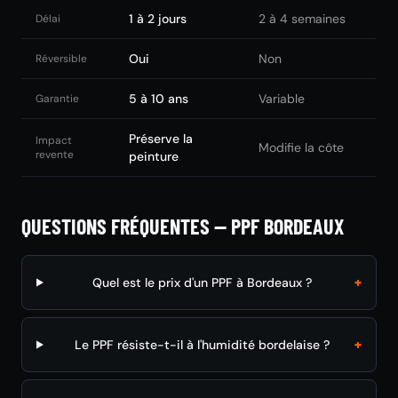
1 à 2 jours
2 à 4 semaines
Délai
Oui
Non
Réversible
5 à 10 ans
Variable
Garantie
Préserve la
Impact
Modifie la côte
revente
peinture
QUESTIONS FRÉQUENTES — PPF BORDEAUX
+
Quel est le prix d'un PPF à Bordeaux ?
+
Le PPF résiste-t-il à l'humidité bordelaise ?