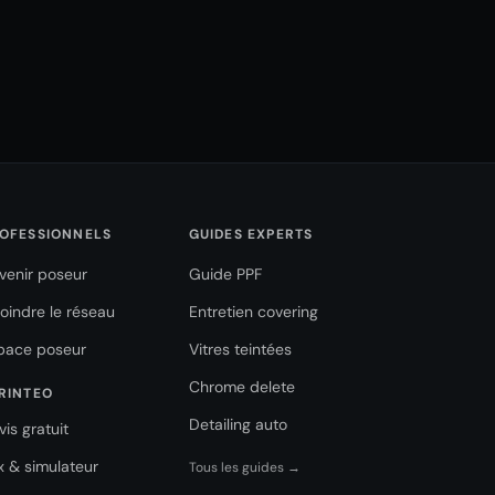
OFESSIONNELS
GUIDES EXPERTS
venir poseur
Guide PPF
joindre le réseau
Entretien covering
pace poseur
Vitres teintées
Chrome delete
RINTEO
Detailing auto
vis gratuit
ix & simulateur
Tous les guides →