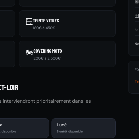


🪟
TEINTE VITRES
180€ à 450€
✨
🏍
🏍️
COVERING MOTO
200€ à 2 500€
E
T
ET-LOIR
és interviendront prioritairement dans les
x
Lucé
t disponible
Bientôt disponible