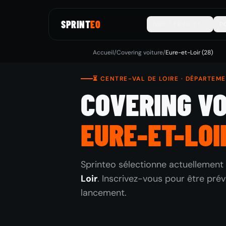
SPRINT
EO
NOS SERVICES
P
Accueil
/
Covering voiture
/
Eure-et-Loir (28)
⏳ CENTRE-VAL DE LOIRE · DÉPARTEM
COVERING V
EURE-ET-LOI
Sprinteo sélectionne actuellement 
Loir
. Inscrivez-vous pour être prév
lancement.