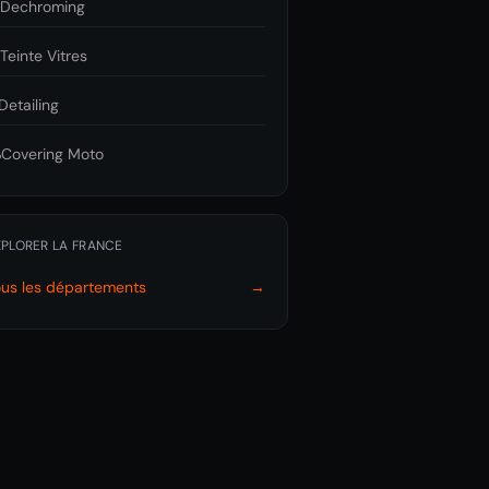

Dechroming

Teinte Vitres
Detailing
️
Covering Moto
XPLORER LA FRANCE
ous les départements
→