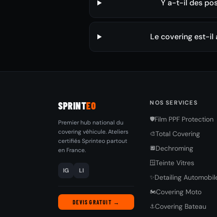
Y a-t-il des po
Le covering est-il
NOS SERVICES
SPRINT
EO
Film PPF Protection
🛡️
Premier hub national du
covering véhicule. Ateliers
Total Covering
🎨
certifiés Sprinteo partout
Dechroming
🔲
en France.
Teinte Vitres
🪟
IG
LI
Detailing Automobil
✨
Covering Moto
🏍️
DEVIS GRATUIT →
Covering Bateau
⚓