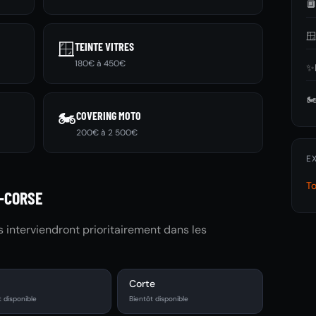


🪟
TEINTE VITRES
180€ à 450€
✨
🏍
🏍️
COVERING MOTO
200€ à 2 500€
E
T
E-CORSE
és interviendront prioritairement dans les
i
Corte
t disponible
Bientôt disponible