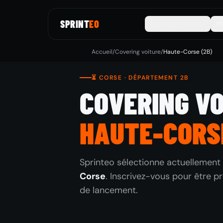
SPRINT
EO
NOS SERVICES
P
Accueil
/
Covering voiture
/
Haute-Corse (2B)
⏳ CORSE · DÉPARTEMENT 2B
COVERING V
HAUTE-CORS
Sprinteo sélectionne actuellement 
Corse
. Inscrivez-vous pour être pr
de lancement.