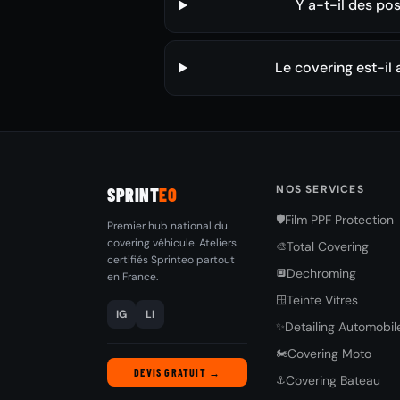
Y a-t-il des po
Le covering est-il
NOS SERVICES
SPRINT
EO
Film PPF Protection
🛡️
Premier hub national du
covering véhicule. Ateliers
Total Covering
🎨
certifiés Sprinteo partout
Dechroming
🔲
en France.
Teinte Vitres
🪟
IG
LI
Detailing Automobil
✨
Covering Moto
🏍️
DEVIS GRATUIT →
Covering Bateau
⚓