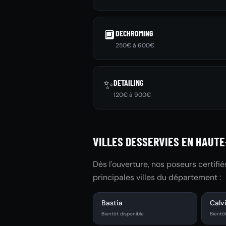
🔲
DECHROMING
250€ à 600€
✨
DETAILING
120€ à 900€
VILLES DESSERVIES EN HAUT
Dès l'ouverture, nos poseurs certifi
principales villes du département :
Bastia
Calv
Bientôt disponible
Bientô