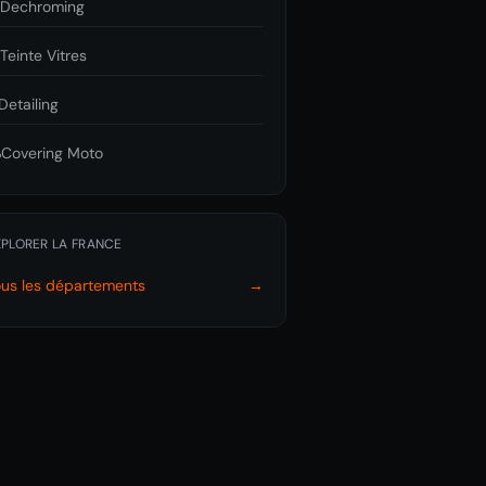

Dechroming

Teinte Vitres
Detailing
️
Covering Moto
XPLORER LA FRANCE
ous les départements
→