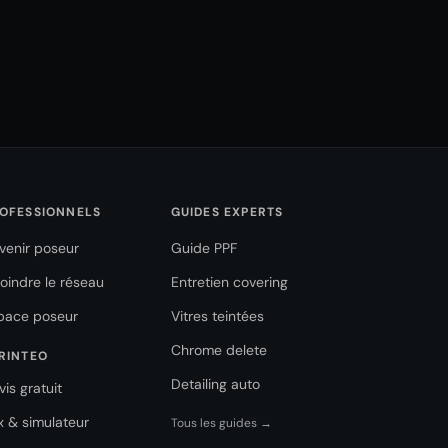
OFESSIONNELS
GUIDES EXPERTS
venir poseur
Guide PPF
joindre le réseau
Entretien covering
pace poseur
Vitres teintées
Chrome delete
RINTEO
Detailing auto
vis gratuit
ix & simulateur
Tous les guides →