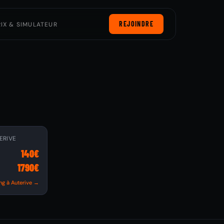
REJOINDRE
RIX & SIMULATEUR
ERIVE
140€
1790€
ing à Auterive →