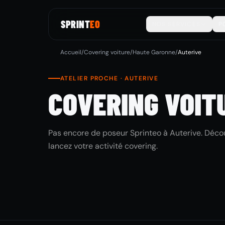
SPRINT
EO
NOS SERVICES
P
Accueil
/
Covering voiture
/
Haute Garonne
/
Auterive
ATELIER PROCHE · AUTERIVE
COVERING VOIT
Pas encore de poseur Sprinteo à Auterive. Décou
lancez votre activité covering.