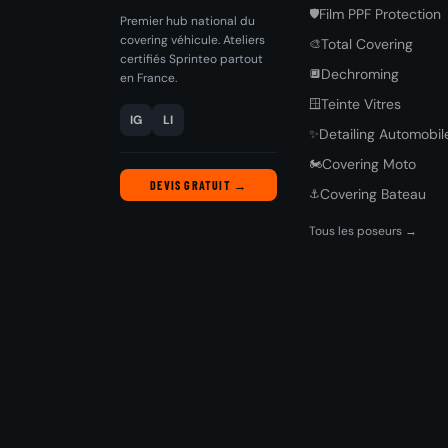
Film PPF Protection
🛡️
Premier hub national du
covering véhicule. Ateliers
Total Covering
🎨
certifiés Sprinteo partout
Dechroming
🔲
en France.
Teinte Vitres
🪟
IG
LI
Detailing Automobil
✨
Covering Moto
🏍️
DEVIS GRATUIT →
Covering Bateau
⚓
Tous les poseurs →