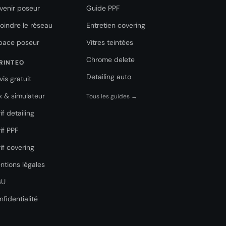
venir poseur
Guide PPF
joindre le réseau
Entretien covering
pace poseur
Vitres teintées
Chrome delete
RINTEO
Detailing auto
vis gratuit
ix & simulateur
Tous les guides →
if detailing
if PPF
if covering
ntions légales
GU
nfidentialité