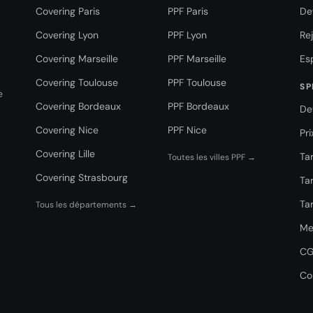
Covering Paris
PPF Paris
De
Covering Lyon
PPF Lyon
Re
Covering Marseille
PPF Marseille
Es
Covering Toulouse
PPF Toulouse
SP
e
Covering Bordeaux
PPF Bordeaux
De
Covering Nice
PPF Nice
Pr
Covering Lille
Tar
Toutes les villes PPF →
Covering Strasbourg
Tar
Tar
Tous les départements →
Me
C
Co