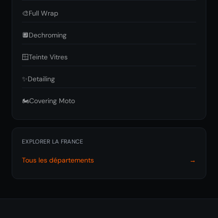
🎨
Full Wrap
🔲
Dechroming
🪟
Teinte Vitres
✨
Detailing
🏍️
Covering Moto
EXPLORER LA FRANCE
Tous les départements
→