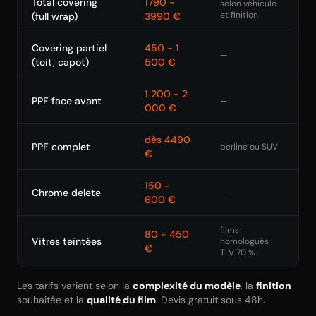
Total covering
1790 -
selon véhicule
et finition
(full wrap)
3990 €
Covering partiel
450 - 1
—
(toit, capot)
500 €
1 200 - 2
PPF face avant
—
000 €
dès 4490
PPF complet
berline ou SUV
€
150 -
Chrome delete
—
600 €
films
80 - 450
Vitres teintées
homologués
€
TLV 70 %
Les tarifs varient selon la
complexité du modèle
, la
finition
souhaitée et la
qualité du film
. Devis gratuit sous 48h.