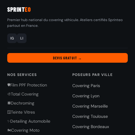
SPRINT
EO
Premier hub national du covering véhicule. Ateliers certifiés Sprinteo
partout en France.
IG
LI
DEVIS GRATUIT →
NOS SERVICES
POSEURS PAR VILLE
Film PPF Protection
🛡️
Covering Paris
Total Covering
🎨
Covering Lyon
Dechroming
🔲
Covering Marseille
Teinte Vitres
🪟
Covering Toulouse
Detailing Automobile
✨
Covering Bordeaux
Covering Moto
🏍️