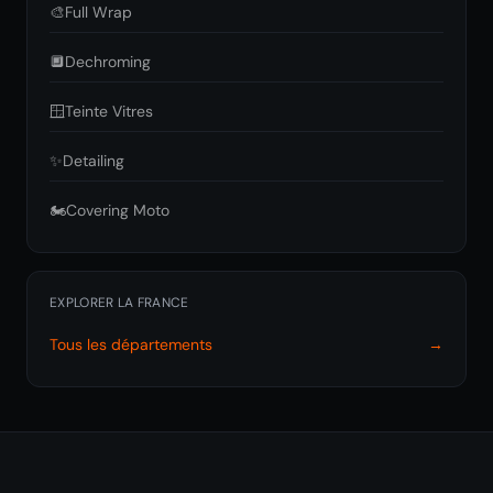
🎨
Full Wrap
🔲
Dechroming
🪟
Teinte Vitres
✨
Detailing
🏍️
Covering Moto
EXPLORER LA FRANCE
Tous les départements
→