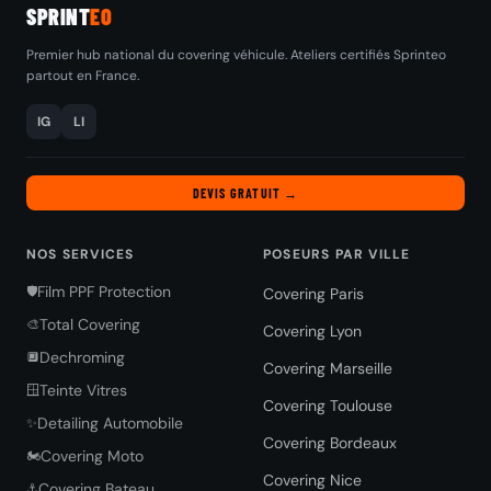
SPRINT
EO
Premier hub national du covering véhicule. Ateliers certifiés Sprinteo
partout en France.
IG
LI
DEVIS GRATUIT →
NOS SERVICES
POSEURS PAR VILLE
Film PPF Protection
🛡️
Covering Paris
Total Covering
🎨
Covering Lyon
Dechroming
🔲
Covering Marseille
Teinte Vitres
🪟
Covering Toulouse
Detailing Automobile
✨
Covering Bordeaux
Covering Moto
🏍️
Covering Nice
Covering Bateau
⚓