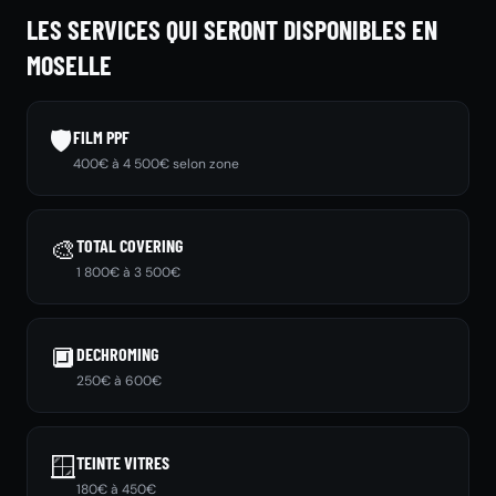
LES SERVICES QUI SERONT DISPONIBLES EN
MOSELLE
🛡️
FILM PPF
400€ à 4 500€ selon zone
🎨
TOTAL COVERING
1 800€ à 3 500€
🔲
DECHROMING
250€ à 600€
🪟
TEINTE VITRES
180€ à 450€