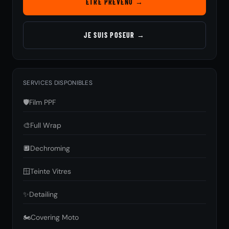
ÊTRE PRÉVENU →
JE SUIS POSEUR →
SERVICES DISPONIBLES
🛡️
Film PPF
🎨
Full Wrap
🔲
Dechroming
🪟
Teinte Vitres
✨
Detailing
🏍️
Covering Moto