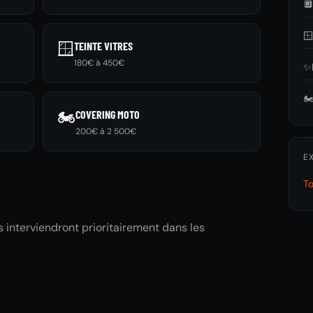


🪟
TEINTE VITRES
180€ à 450€
✨
🏍
🏍️
COVERING MOTO
200€ à 2 500€
E
T
és interviendront prioritairement dans les