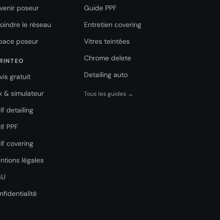
venir poseur
Guide PPF
joindre le réseau
Entretien covering
pace poseur
Vitres teintées
Chrome delete
RINTEO
Detailing auto
vis gratuit
ix & simulateur
Tous les guides →
if detailing
if PPF
if covering
ntions légales
GU
nfidentialité