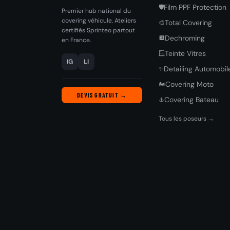
Film PPF Protection
🛡️
Premier hub national du
covering véhicule. Ateliers
Total Covering
🎨
certifiés Sprinteo partout
Dechroming
🔲
en France.
Teinte Vitres
🪟
IG
LI
Detailing Automobil
✨
Covering Moto
🏍️
DEVIS GRATUIT →
Covering Bateau
⚓
Tous les poseurs →