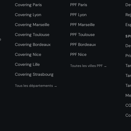
Covering Paris
PPF Paris
De
Covering Lyon
PPF Lyon
Re
Covering Marseille
PPF Marseille
Es
Covering Toulouse
PPF Toulouse
SP
e
Covering Bordeaux
PPF Bordeaux
De
Covering Nice
PPF Nice
Pr
Covering Lille
Tar
Toutes les villes PPF →
Covering Strasbourg
Tar
Tar
Tous les départements →
Me
C
Co