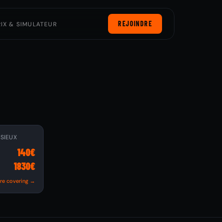
REJOINDRE
RIX & SIMULATEUR
SSIEUX
140€
1830€
tre covering →