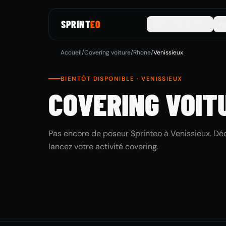
SPRINT
EO
NOS SERVICES
P
Accueil
/
Covering voiture
/
Rhone
/
Venissieux
BIENTÔT DISPONIBLE · VENISSIEUX
COVERING VOIT
Pas encore de poseur Sprinteo à Venissieux. Déc
lancez votre activité covering.