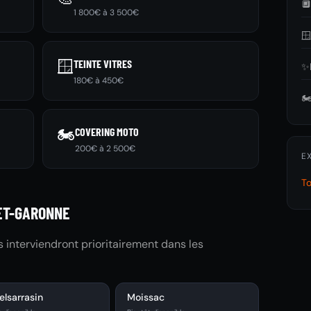

1 800€ à 3 500€

🪟
TEINTE VITRES
✨
180€ à 450€
🏍
🏍️
COVERING MOTO
200€ à 2 500€
E
T
ET-GARONNE
és interviendront prioritairement dans les
elsarrasin
Moissac