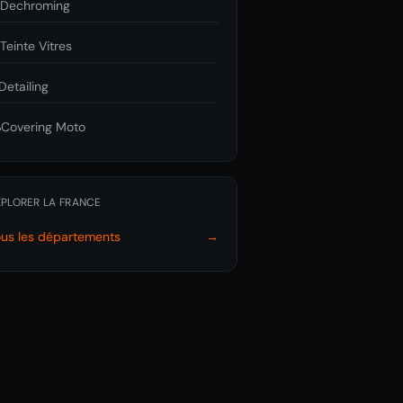

Dechroming

Teinte Vitres
Detailing
️
Covering Moto
XPLORER LA FRANCE
ous les départements
→