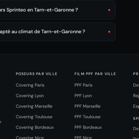
urs Sprinteo en Tarn-et-Garonne ?
+
dapté au climat de Tarn-et-Garonne ?
+
POSEURS PAR VILLE
FILM PPF PAR VILLE
PR
Covering Paris
PPF Paris
De
Covering Lyon
PPF Lyon
Re
Covering Marseille
PPF Marseille
Es
Covering Toulouse
PPF Toulouse
SP
e
Covering Bordeaux
PPF Bordeaux
De
Covering Nice
PPF Nice