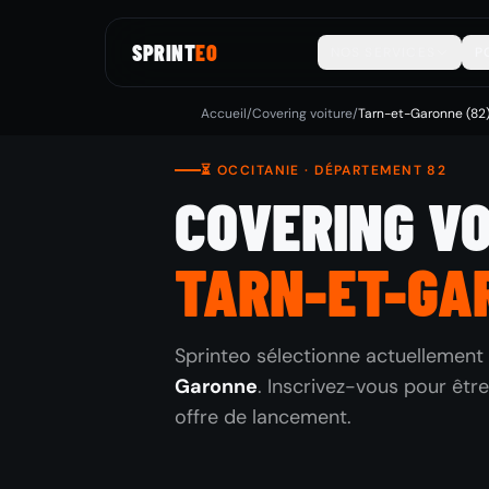
SPRINT
EO
NOS SERVICES
P
Accueil
/
Covering voiture
/
Tarn-et-Garonne (82
⏳ OCCITANIE · DÉPARTEMENT 82
COVERING V
TARN-ET-GA
Sprinteo sélectionne actuellement 
Garonne
. Inscrivez-vous pour être
offre de lancement.