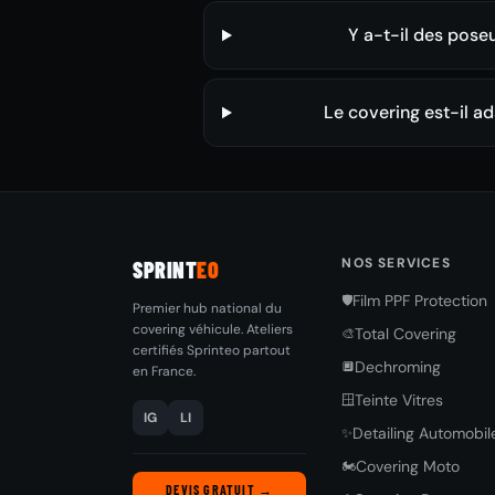
Y a-t-il des pose
Le covering est-il a
NOS SERVICES
SPRINT
EO
Film PPF Protection
🛡️
Premier hub national du
covering véhicule. Ateliers
Total Covering
🎨
certifiés Sprinteo partout
Dechroming
🔲
en France.
Teinte Vitres
🪟
IG
LI
Detailing Automobil
✨
Covering Moto
🏍️
DEVIS GRATUIT →