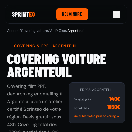
SPRINT
EO
REJOINDRE
Accueil
/
Covering voiture
/
Val D Oise
/
Argenteuil
COVERING & PPF · ARGENTEUIL
COVERING VOITURE
ARGENTEUIL
Covering, film PPF,
PRIX À ARGENTEUIL
dechroming et detailing à
140€
Partiel dès
Argenteuil avec un atelier
1830€
Total dès
certifié Sprinteo de votre
région. Devis gratuit sous
Calculez votre prix covering →
48h. Covering total dès