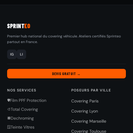
SPRINT
EO
Premier hub national du covering véhicule. Ateliers certifiés Sprinteo
partout en France.
IG
LI
DEVIS GRATUIT →
NOS SERVICES
POSEURS PAR VILLE
Film PPF Protection
🛡️
Covering Paris
Total Covering
🎨
Covering Lyon
Dechroming
🔲
Covering Marseille
Teinte Vitres
🪟
Covering Toulouse