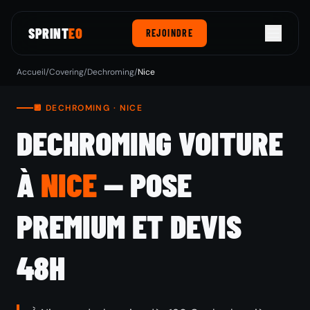
SPRINT
EO
REJOINDRE
Accueil
/
Covering
/
Dechroming
/
Nice
🔲 DECHROMING · NICE
DECHROMING VOITURE
À
NICE
— POSE
PREMIUM ET DEVIS
48H