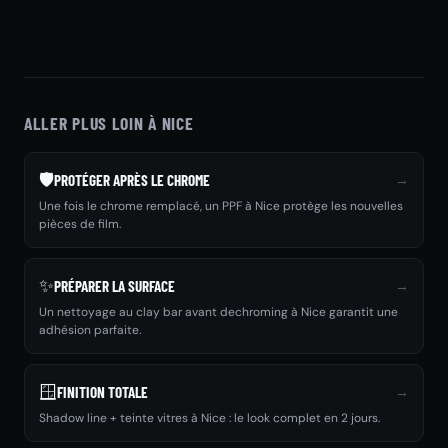
ALLER PLUS LOIN À NICE
🛡️
→
PROTÉGER APRÈS LE CHROME
Une fois le chrome remplacé, un PPF à Nice protège les nouvelles
pièces de film.
✨
→
PRÉPARER LA SURFACE
Un nettoyage au clay bar avant dechroming à Nice garantit une
adhésion parfaite.
🪟
→
FINITION TOTALE
Shadow line + teinte vitres à Nice : le look complet en 2 jours.