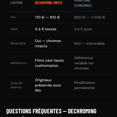
PEINTURE
DECHROMING VINYLE
CRITÈRE
CHROMES
170 € — 810 €
800 € — 2 500 €
Prix
4 à 8 heures
3 à 5 jours
Délai
Oui — chromes
Non — irréversible
Réversible
intacts
Adhérence
Films cast haute
variable sur
Adhérence
conformation
chromes
Originaux
Modification
Côte de
préservés sous
revente
permanente
film
QUESTIONS FRÉQUENTES — DECHROMING