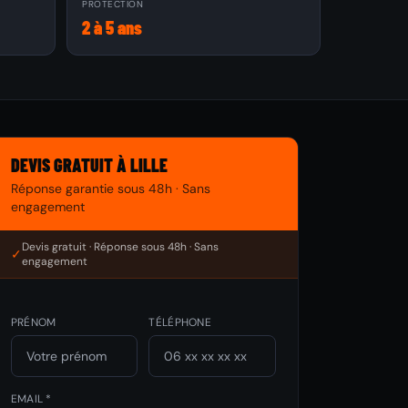
PROTECTION
2 à 5 ans
DEVIS GRATUIT À LILLE
Réponse garantie sous 48h · Sans
engagement
Devis gratuit · Réponse sous 48h · Sans
✓
engagement
PRÉNOM
TÉLÉPHONE
EMAIL *