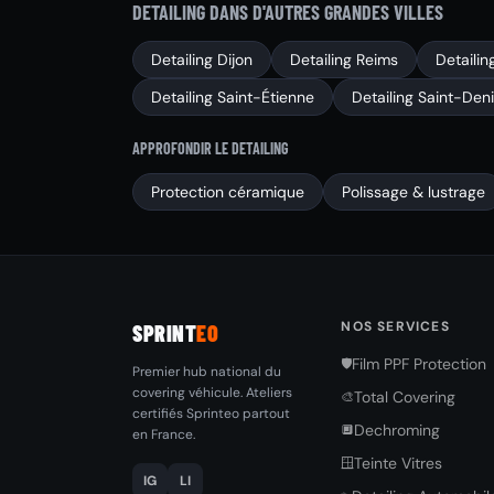
DETAILING DANS D'AUTRES GRANDES VILLES
Detailing Dijon
Detailing Reims
Detailin
Detailing Saint-Étienne
Detailing Saint-Den
APPROFONDIR LE DETAILING
Protection céramique
Polissage & lustrage
NOS SERVICES
SPRINT
EO
Film PPF Protection
🛡️
Premier hub national du
covering véhicule. Ateliers
Total Covering
🎨
certifiés Sprinteo partout
Dechroming
🔲
en France.
Teinte Vitres
🪟
IG
LI