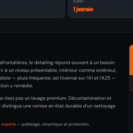
À
DURÉE
1 journée
ansfrontalières, le detailing répond souvent à un besoin
rc à un niveau présentable, intérieur comme extérieur,
ste — pluie fréquente, sel hivernal sur l'A1 et l'A25 —
ation y remédie.
ieux n'est pas un lavage premium. Décontamination et
qui distingue une remise en état durable d'un nettoyage
s experts
— polissage, céramique et protection.