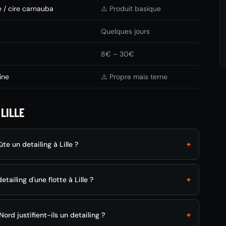
 / cire carnauba
⚠️ Produit basique
Quelques jours
€
8€ – 30€
ine
⚠️ Propre mais terne
LILLE
+
e un detailing à Lille ?
+
etailing d'une flotte à Lille ?
+
 Nord justifient-ils un detailing ?