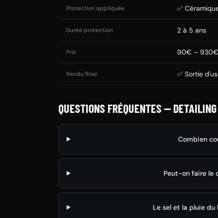
✅ Céramique
Protection appliquée
2 à 5 ans
Durée protection
90€ – 930
Prix
✅ Sortie d'us
Rendu final
QUESTIONS FRÉQUENTES — DETAILING 
Combien coût
Peut-on faire le d
Le sel et la pluie du