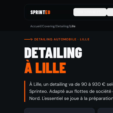
SPRINT
EO
NOS SERVICES
P
Accueil
/
Covering
/
Detailing
/
Lille
✨ DETAILING AUTOMOBILE · LILLE
DETAILING
À LILLE
À Lille, un detailing va de 90 à 930 € selo
Sprinteo. Adapté aux flottes de société 
Nord. L'essentiel se joue à la préparatio