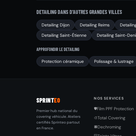
DETAILING DANS D'AUTRES GRANDES VILLES
Detailing Dijon
Detailing Reims
Detailin
Detailing Saint-Étienne
Detailing Saint-Den
APPROFONDIR LE DETAILING
Protection céramique
Polissage & lustrage
NOS SERVICES
SPRINT
EO
Film PPF Protection
🛡️
Premier hub national du
covering véhicule. Ateliers
Total Covering
🎨
certifiés Sprinteo partout
Dechroming
🔲
en France.