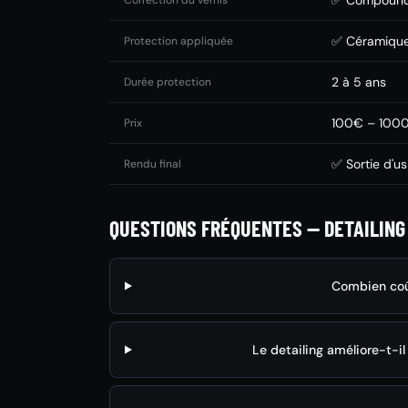
✅ Compound 
Correction du vernis
✅ Céramique
Protection appliquée
2 à 5 ans
Durée protection
100€ – 100
Prix
✅ Sortie d'us
Rendu final
QUESTIONS FRÉQUENTES — DETAILING
Combien coût
Le detailing améliore-t-i