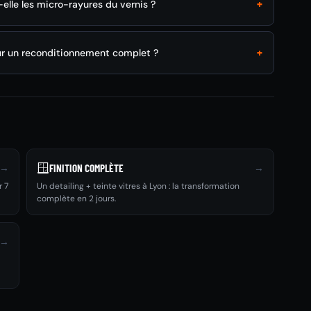
+
-elle les micro-rayures du vernis ?
+
 un reconditionnement complet ?
🪟
→
→
FINITION COMPLÈTE
r 7
Un detailing + teinte vitres à Lyon : la transformation
complète en 2 jours.
→