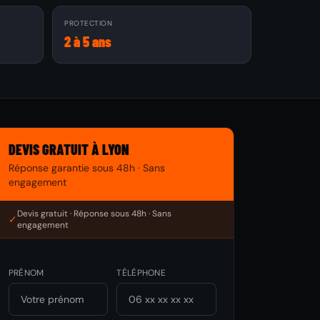
PROTECTION
2 à 5 ans
DEVIS GRATUIT À LYON
Réponse garantie sous 48h · Sans
engagement
Devis gratuit · Réponse sous 48h · Sans
✓
engagement
PRÉNOM
TÉLÉPHONE