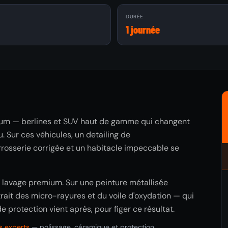
À
DURÉE
1 journée
mium — berlines et SUV haut de gamme qui changent
. Sur ces véhicules, un detailing de
arrosserie corrigée et un habitacle impeccable se
un lavage premium. Sur une peinture métallisée
trait des micro-rayures et du voile d'oxydation — qui
de protection vient après, pour figer ce résultat.
os experts
— polissage, céramique et protection.