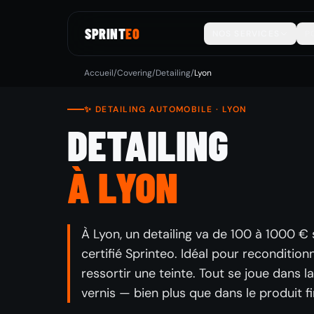
SPRINT
EO
NOS SERVICES
P
Accueil
/
Covering
/
Detailing
/
Lyon
✨ DETAILING AUTOMOBILE · LYON
DETAILING
À LYON
À Lyon, un detailing va de 100 à 1000 € se
certifié Sprinteo. Idéal pour reconditio
ressortir une teinte. Tout se joue dans
vernis — bien plus que dans le produit fi