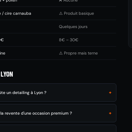
+ polish
❌ Aucune
 / cire carnauba
⚠️ Produit basique
Quelques jours
0€
8€ – 30€
ine
⚠️ Propre mais terne
 LYON
+
e un detailing à Lyon ?
+
l la revente d'une occasion premium ?