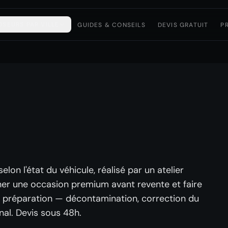
OSEURS PAR VILLE
GUIDES & CONSEILS
DEVIS GRATUIT
P
lon l'état du véhicule, réalisé par un atelier
nner une occasion premium avant revente et faire
 la préparation — décontamination, correction du
nal. Devis sous 48h.