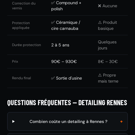
✅ Compound +
Correction du
❌ Aucune
vernis
polish
✅ Céramique /
⚠️ Produit
Protection
appliquée
cire carnauba
basique
Quelques
2 à 5 ans
Durée protection
jours
90€ – 930€
8€ – 30€
Prix
⚠️ Propre
✅ Sortie d'usine
Rendu final
mais terne
QUESTIONS FRÉQUENTES — DETAILING RENNES
+
Combien coûte un detailing à Rennes ?