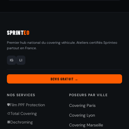
SPRINT
EO
Premier hub national du covering véhicule. Ateliers certifiés Sprinteo
partout en France.
IG
LI
DEVIS GRATUIT →
NOS SERVICES
POSEURS PAR VILLE
Film PPF Protection
🛡️
Covering Paris
Total Covering
🎨
Covering Lyon
Dechroming
🔲
Covering Marseille