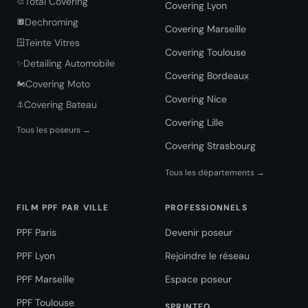
Total Covering
🎨
Covering Lyon
Dechroming
🔲
Covering Marseille
Teinte Vitres
🪟
Covering Toulouse
Detailing Automobile
✨
Covering Bordeaux
Covering Moto
🏍️
Covering Nice
Covering Bateau
⚓
Covering Lille
Tous les poseurs →
Covering Strasbourg
Tous les départements →
FILM PPF PAR VILLE
PROFESSIONNELS
PPF Paris
Devenir poseur
PPF Lyon
Rejoindre le réseau
PPF Marseille
Espace poseur
PPF Toulouse
SPRINTEO