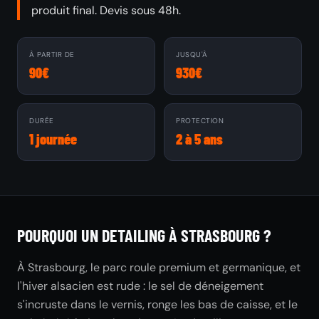
produit final. Devis sous 48h.
À PARTIR DE
JUSQU'À
90€
930€
DURÉE
PROTECTION
1 journée
2 à 5 ans
POURQUOI UN DETAILING À STRASBOURG ?
À Strasbourg, le parc roule premium et germanique, et
l'hiver alsacien est rude : le sel de déneigement
s'incruste dans le vernis, ronge les bas de caisse, et le