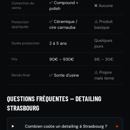
✅ Compound +
Correction du
❌ Aucune
vernis
polish
✅ Céramique /
⚠️ Produit
Protection
appliquée
cire carnauba
basique
Quelques
2 à 5 ans
Durée protection
jours
90€ – 930€
8€ – 30€
Prix
⚠️ Propre
✅ Sortie d'usine
Rendu final
mais terne
QUESTIONS FRÉQUENTES — DETAILING
STRASBOURG
+
Combien coûte un detailing à Strasbourg ?