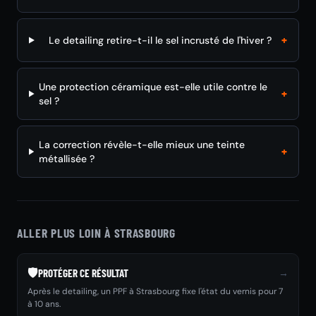
+
Le detailing retire-t-il le sel incrusté de l'hiver ?
Une protection céramique est-elle utile contre le
+
sel ?
La correction révèle-t-elle mieux une teinte
+
métallisée ?
ALLER PLUS LOIN À STRASBOURG
🛡️
→
PROTÉGER CE RÉSULTAT
Après le detailing, un PPF à Strasbourg fixe l'état du vernis pour 7
à 10 ans.