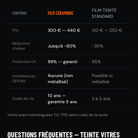
FILM TEINTÉ
FILM CÉRAMIQUE
CRITÈRE
STANDARD
300 € — 440 €
120 € — 250 €
Prix
Réduction
Jusqu'à -60%
-30%
chaleur
99% — garanti
95%
Protection UV
Aucune (non
Possible si
Interférences
GPS/4G
métallisé)
métallisé
10 ans —
3 à 5 ans
Durée de vie
garantie 5 ans
Vitres avant homologuées TLV 70% selon code de la route.
QUESTIONS FRÉQUENTES — TEINTE VITRES