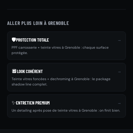
ALLER PLUS LOIN À GRENOBLE
🛡️
→
PROTECTION TOTALE
PPF carrosserie + teinte vitres à Grenoble : chaque surface
protégée.
🔲
→
LOOK COHÉRENT
Teinte vitres foncées + dechroming à Grenoble : le package
shadow line complet.
✨
→
ENTRETIEN PREMIUM
Un detailing après pose de teinte vitres à Grenoble : on finit bien.