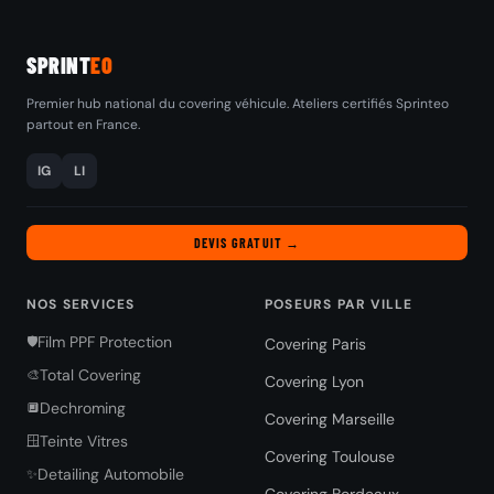
SPRINT
EO
Premier hub national du covering véhicule. Ateliers certifiés Sprinteo
partout en France.
IG
LI
DEVIS GRATUIT →
NOS SERVICES
POSEURS PAR VILLE
Film PPF Protection
🛡️
Covering Paris
Total Covering
🎨
Covering Lyon
Dechroming
🔲
Covering Marseille
Teinte Vitres
🪟
Covering Toulouse
Detailing Automobile
✨