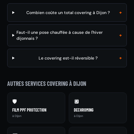
+
Combien coûte un total covering à Dijon ?
Faut-il une pose chauffée à cause de l'hiver
+
dijonnais ?
+
Le covering est-il réversible ?
AUTRES SERVICES COVERING À DIJON
🛡️
🔲
FILM PPF PROTECTION
DECHROMING
à Dijon
à Dijon