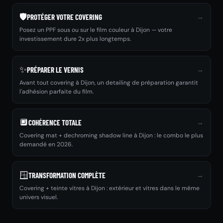
🛡️
→
PROTÉGER VOTRE COVERING
Posez un PPF sous ou sur le film couleur à Dijon — votre
investissement dure 2x plus longtemps.
✨
→
PRÉPARER LE VERNIS
Avant tout covering à Dijon, un detailing de préparation garantit
l'adhésion parfaite du film.
🔲
→
COHÉRENCE TOTALE
Covering mat + dechroming shadow line à Dijon : le combo le plus
demandé en 2026.
🪟
→
TRANSFORMATION COMPLÈTE
Covering + teinte vitres à Dijon : extérieur et vitres dans le même
univers visuel.