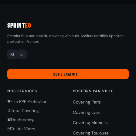
SPRINT
EO
Premier hub national du covering véhicule. Ateliers certifiés Sprinteo
partout en France.
IG
LI
DEVIS GRATUIT →
NOS SERVICES
POSEURS PAR VILLE
Film PPF Protection
🛡️
Covering Paris
Total Covering
🎨
Covering Lyon
Dechroming
🔲
Covering Marseille
Teinte Vitres
🪟
Covering Toulouse