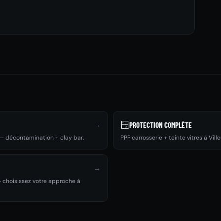
🪟
→
PROTECTION COMPLÈTE
e — décontamination + clay bar.
PPF carrosserie + teinte vitres à Vi
→
 choisissez votre approche à