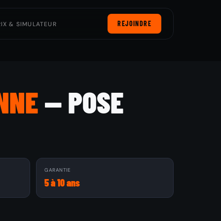
REJOINDRE
RIX & SIMULATEUR
NNE
— POSE
GARANTIE
5 à 10 ans