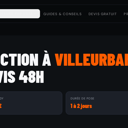
OSEURS PAR VILLE
GUIDES & CONSEILS
DEVIS GRATUIT
P
ECTION À
VILLEURBA
VIS 48H
DY
DURÉE DE POSE
€
1 à 2 jours