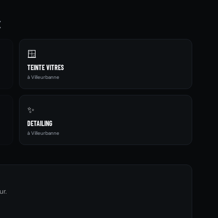
E
🪟
TEINTE VITRES
à Villeurbanne
✨
DETAILING
à Villeurbanne
ur.