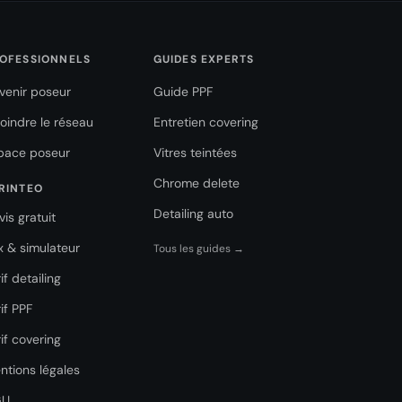
OFESSIONNELS
GUIDES EXPERTS
venir poseur
Guide PPF
joindre le réseau
Entretien covering
pace poseur
Vitres teintées
Chrome delete
RINTEO
Detailing auto
vis gratuit
ix & simulateur
Tous les guides →
if detailing
if PPF
if covering
ntions légales
GU