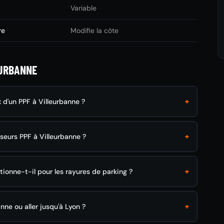
Variable
re
Modifie la côte
EURBANNE
+
x d'un PPF à Villeurbanne ?
+
oseurs PPF à Villeurbanne ?
+
tionne-t-il pour les rayures de parking ?
+
nne ou aller jusqu'à Lyon ?