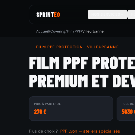
SPRINT
EO
NOS SERVICES
P
Accueil
/
Covering
/
Film PPF
/
Villeurbanne
FILM PPF PROTECTION · VILLEURBANNE
FILM PPF PROT
PREMIUM ET DE
PRIX À PARTIR DE
FULL BO
270 €
5030 
Plus de choix ?
PPF Lyon — ateliers spécialisés