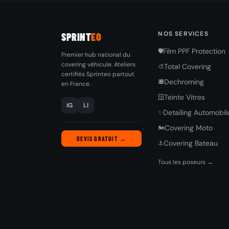
NOS SERVICES
SPRINT
EO
Film PPF Protection
🛡️
Premier hub national du
covering véhicule. Ateliers
Total Covering
🎨
certifiés Sprinteo partout
Dechroming
🔲
en France.
Teinte Vitres
🪟
IG
LI
Detailing Automobil
✨
Covering Moto
🏍️
DEVIS GRATUIT →
Covering Bateau
⚓
Tous les poseurs →