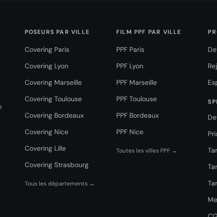
POSEURS PAR VILLE
FILM PPF PAR VILLE
PR
Covering Paris
PPF Paris
De
Covering Lyon
PPF Lyon
Re
Covering Marseille
PPF Marseille
Es
Covering Toulouse
PPF Toulouse
SP
e
Covering Bordeaux
PPF Bordeaux
De
Covering Nice
PPF Nice
Pr
Covering Lille
Tar
Toutes les villes PPF →
Covering Strasbourg
Tar
Tar
Tous les départements →
Me
C