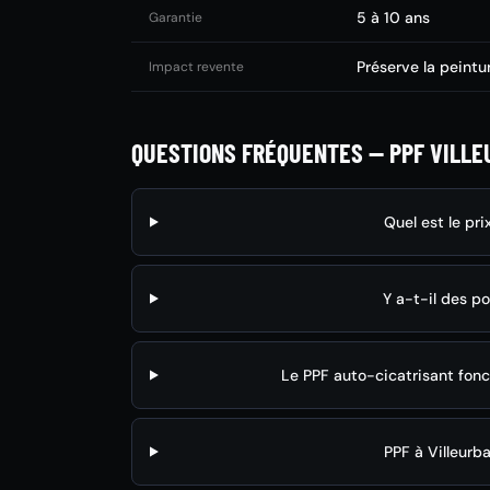
5 à 10 ans
Garantie
Préserve la peintu
Impact revente
QUESTIONS FRÉQUENTES — PPF VILL
Quel est le pri
Y a-t-il des p
Le PPF auto-cicatrisant fonc
PPF à Villeurba