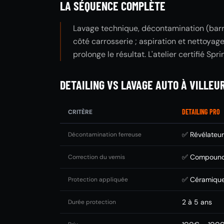
LA SÉQUENCE COMPLÈTE
Lavage technique, décontamination (barre 
côté carrosserie ; aspiration et nettoyag
prolonge le résultat. L'atelier certifié Spr
DETAILING VS LAVAGE AUTO À VILLE
DETAILING PRO
CRITÈRE
✅ Révélateur 
Décontamination ferreuse
✅ Compound 
Correction du vernis
✅ Céramique
Protection appliquée
2 à 5 ans
Durée protection