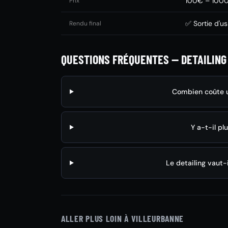
100€ – 100
Prix
✅ Sortie d'us
Rendu final
QUESTIONS FRÉQUENTES — DETAILING
Combien coûte un
Y a-t-il pl
Le detailing vaut-i
ALLER PLUS LOIN À VILLEURBANNE