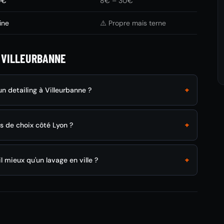
0€
8€ – 30€
ine
⚠️ Propre mais terne
 VILLEURBANNE
+
 detailing à Villeurbanne ?
+
us de choix côté Lyon ?
+
l mieux qu'un lavage en ville ?