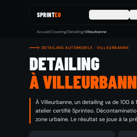
SPRINT
EO
NOS SERVICES
P
Accueil
/
Covering
/
Detailing
/
Villeurbanne
✨ DETAILING AUTOMOBILE · VILLEURBANNE
DETAILING
À VILLEURBANN
À Villeurbanne, un detailing va de 100 à 
atelier certifié Sprinteo. Décontaminatio
zone urbaine. Le résultat se joue à la p