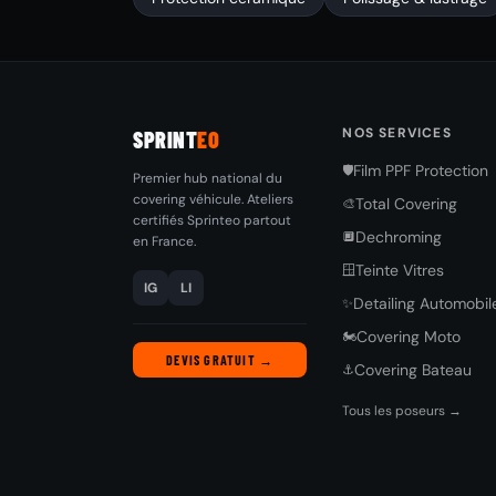
NOS SERVICES
SPRINT
EO
Film PPF Protection
🛡️
Premier hub national du
covering véhicule. Ateliers
Total Covering
🎨
certifiés Sprinteo partout
Dechroming
🔲
en France.
Teinte Vitres
🪟
IG
LI
Detailing Automobil
✨
Covering Moto
🏍️
DEVIS GRATUIT →
Covering Bateau
⚓
Tous les poseurs →