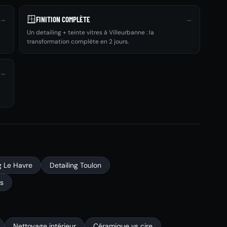
🪟
→
→
FINITION COMPLÈTE
Un detailing + teinte vitres à Villeurbanne : la
transformation complète en 2 jours.
→
g Le Havre
Detailing Toulon
is
Nettoyage intérieur
Céramique vs cire