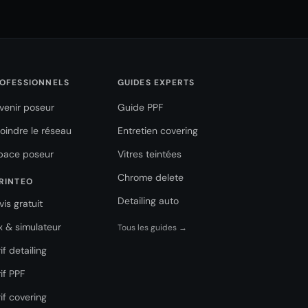
OFESSIONNELS
GUIDES EXPERTS
venir poseur
Guide PPF
joindre le réseau
Entretien covering
pace poseur
Vitres teintées
Chrome delete
RINTEO
Detailing auto
vis gratuit
ix & simulateur
Tous les guides →
if detailing
if PPF
if covering