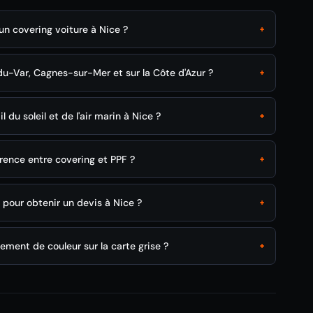
n covering voiture à Nice ?
+
u-Var, Cagnes-sur-Mer et sur la Côte d'Azur ?
+
 du soleil et de l'air marin à Nice ?
+
érence entre covering et PPF ?
+
our obtenir un devis à Nice ?
+
ement de couleur sur la carte grise ?
+