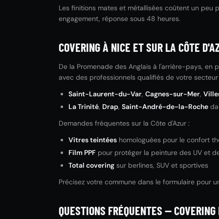
Les finitions mates et métallisées coûtent un peu pl
engagement, réponse sous 48 heures.
COVERING À NICE ET SUR LA CÔTE D'A
De la Promenade des Anglais à l'arrière-pays, en pa
avec des professionnels qualifiés de votre secteur 
Saint-Laurent-du-Var
,
Cagnes-sur-Mer
,
Vill
La Trinité
,
Drap
,
Saint-André-de-la-Roche
dan
Demandes fréquentes sur la Côte d'Azur :
Vitres teintées
homologuées pour le confort the
Film PPF
pour protéger la peinture des UV et de l
Total covering
sur berlines, SUV et sportives
Précisez votre commune dans le formulaire pour u
QUESTIONS FRÉQUENTES — COVERING 