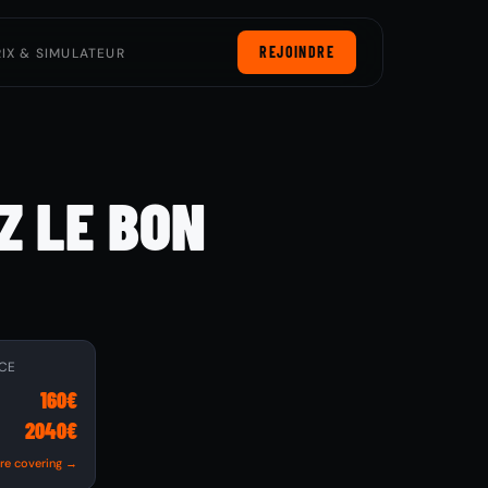
REJOINDRE
RIX & SIMULATEUR
Z LE BON
ICE
160€
2040€
tre covering →