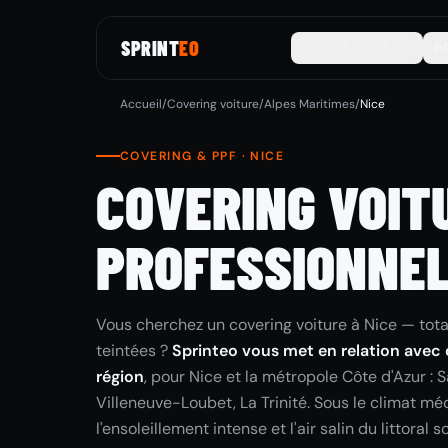
SPRINT
EO
NOS SERVICES
P
Accueil
/
Covering voiture
/
Alpes Maritimes
/
Nice
COVERING & PPF · NICE
COVERING VOITU
PROFESSIONNEL
Vous cherchez un covering voiture à Nice — total
teintées ?
Sprinteo vous met en relation avec d
région
, pour Nice et la métropole Côte d'Azur 
Villeneuve-Loubet, La Trinité. Sous le climat mé
l'ensoleillement intense et l'air salin du littoral s