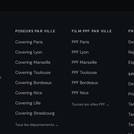
POSEURS PAR VILLE
FILM PPF PAR VILLE
PR
Covering Paris
PPF Paris
De
Covering Lyon
PPF Lyon
Re
Covering Marseille
PPF Marseille
Es
Covering Toulouse
PPF Toulouse
SP
e
Covering Bordeaux
PPF Bordeaux
De
Covering Nice
PPF Nice
Pr
Covering Lille
Tar
Toutes les villes PPF →
Covering Strasbourg
Tar
Tar
Tous les départements →