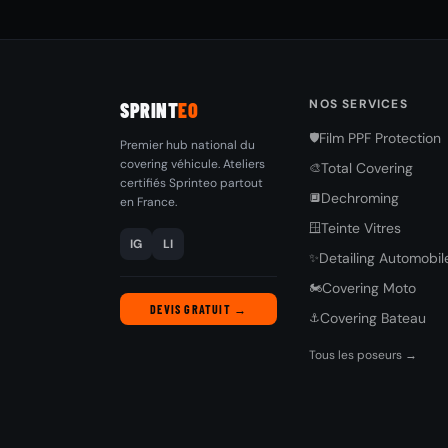
NOS SERVICES
SPRINT
EO
Film PPF Protection
🛡️
Premier hub national du
covering véhicule. Ateliers
Total Covering
🎨
certifiés Sprinteo partout
Dechroming
🔲
en France.
Teinte Vitres
🪟
IG
LI
Detailing Automobil
✨
Covering Moto
🏍️
DEVIS GRATUIT →
Covering Bateau
⚓
Tous les poseurs →