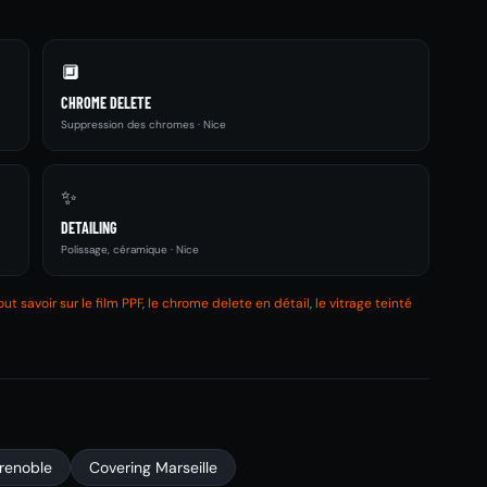
🔲
CHROME DELETE
Suppression des chromes · Nice
✨
DETAILING
Polissage, céramique · Nice
out savoir sur le film PPF
,
le chrome delete en détail
,
le vitrage teinté
renoble
Covering Marseille