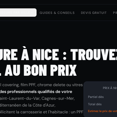
OSEURS PAR VILLE
GUIDES & CONSEILS
DEVIS GRATUIT
P
RE À NICE : TROUVE
 AU BON PRIX
 covering, film PPF, chrome delete ou vitres
PRIX À N
es professionnels qualifiés de votre
Partiel dès
: Saint-Laurent-du-Var, Cagnes-sur-Mer,
Total dès
diterranéen de la Côte d'Azur,
ollicitent la carrosserie et l'habitacle : un PPF
Estimez le prix de vo