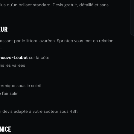
us qu'un brillant standard. Devis gratuit, détaillé et sans
ZUR
ssant par le littoral azuréen, Sprinteo vous met en relation
:
eneuve-Loubet
sur la côte
s les vallées
rmique sous le soleil
'air salin
n devis adapté à votre secteur sous 48h.
NICE