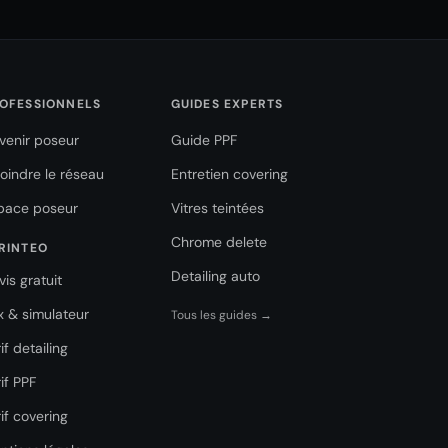
OFESSIONNELS
GUIDES EXPERTS
venir poseur
Guide PPF
joindre le réseau
Entretien covering
pace poseur
Vitres teintées
Chrome delete
RINTEO
Detailing auto
vis gratuit
ix & simulateur
Tous les guides →
if detailing
if PPF
if covering