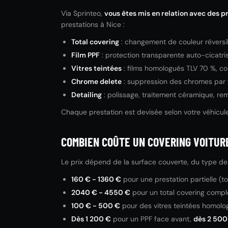
Via Sprinteo,
vous êtes mis en relation avec des pr
prestations à Nice :
Total covering
: changement de couleur réversibl
Film PPF
: protection transparente auto-cicatris
Vitres teintées
: films homologués TLV 70 %, con
Chrome delete
: suppression des chromes par fi
Detailing
: polissage, traitement céramique, re
Chaque prestation est devisée selon votre véhicule e
COMBIEN COÛTE UN COVERING VOITURE
Le prix dépend de la surface couverte, du type de fi
160 € - 1360 €
pour une prestation partielle (t
2040 € - 4550 €
pour un total covering compl
100 € - 500 €
pour des vitres teintées homol
Dès 1 200 €
pour un PPF face avant,
dès 2 500